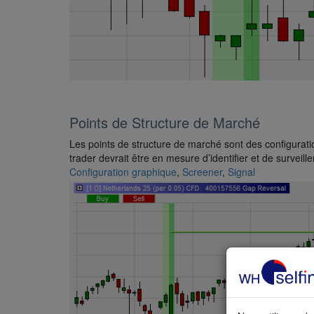
Points de Structure de Marché
Les points de structure de marché sont des configurat
trader devrait être en mesure d’identifier et de surveille
Configuration graphique
,
Screener
,
Signal