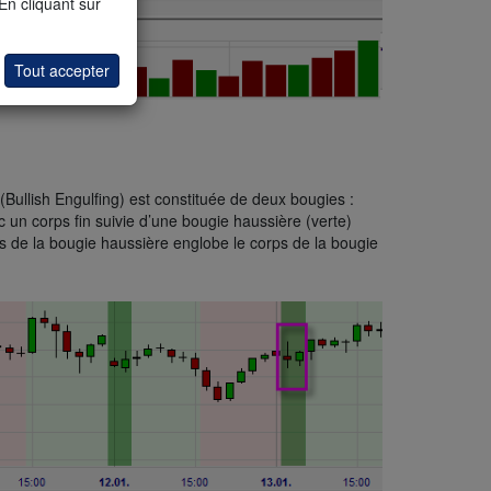
 En cliquant sur
Tout accepter
Bullish Engulfing) est constituée de deux bougies :
 un corps fin suivie d’une bougie haussière (verte)
s de la bougie haussière englobe le corps de la bougie