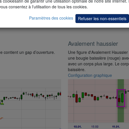
s cookiesafin de garantir une utilisation optimale de notre site internet.
vous consentez à l'utilisation de tous les cookies.
Paramètres des cookies
Refuser les non-essentiels
Avalement haussier
e contient un gap d’ouverture.
Une figure d'Avalement Haussier (
une bougie baissière (rouge) avec
avec un corps plus large. Le corp
baissière.
Configuration graphique