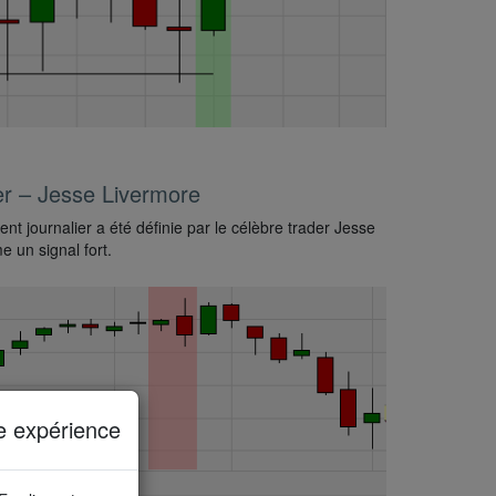
r – Jesse Livermore
nt journalier a été définie par le célèbre trader Jesse
 un signal fort.
e expérience