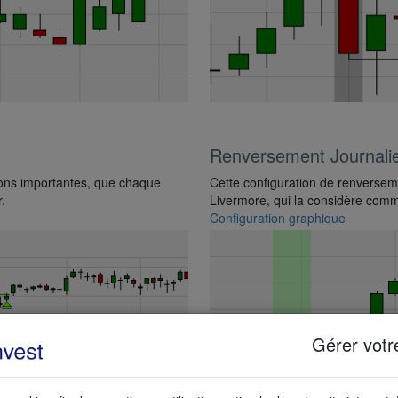
Renversement Journalie
ions importantes, que chaque
Cette configuration de renverseme
r.
Livermore, qui la considère comme
Configuration graphique
Gérer votr