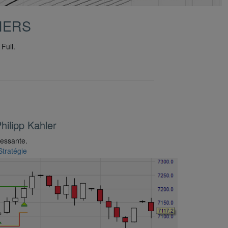
IERS
Full.
ilipp Kahler
ressante.
Stratégie