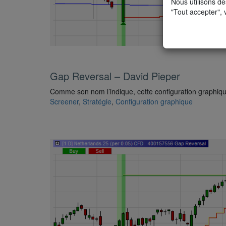
Nous utilisons de
"Tout accepter", 
Gap Reversal – David Pieper
Comme son nom l’indique, cette configuration graphiqu
Screener
,
Stratégie
,
Configuration graphique