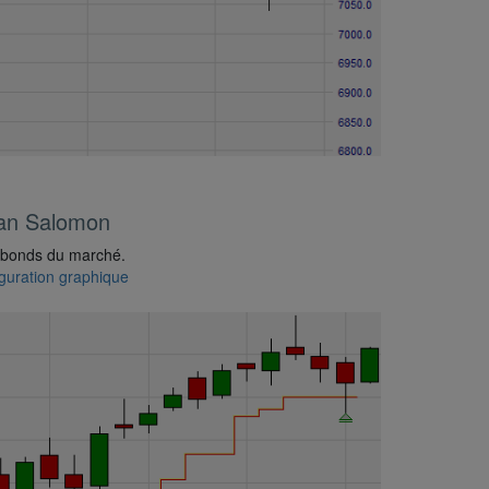
fan Salomon
 rebonds du marché.
guration graphique