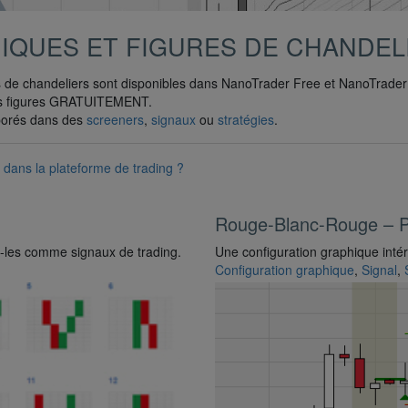
IQUES ET FIGURES DE CHANDEL
es de chandeliers sont disponibles dans NanoTrader Free et NanoTrader 
t les figures GRATUITEMENT.
rporés dans des
screeners
,
signaux
ou
stratégies
.
 dans la plateforme de trading ?
Rouge-Blanc-Rouge – Ph
sez-les comme signaux de trading.
Une configuration graphique inté
Configuration graphique
,
Signal
,