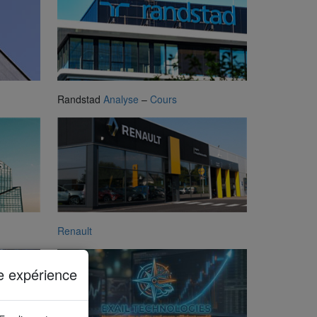
Randstad
Analyse
–
Cours
Renault
e expérience