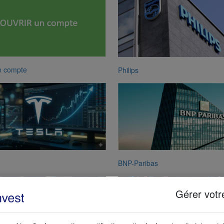
n compte
Philips
BNP-Paribas
Gérer votr