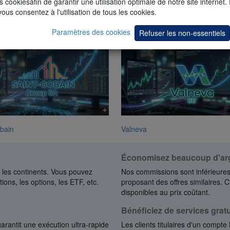
s cookiesafin de garantir une utilisation optimale de notre site internet.
vous consentez à l'utilisation de tous les cookies.
Paramètres des cookies
Refuser les non-essentiels
Danone
bain
Valneva
Économisez beaucoup d'ar
les continents. Vous pouvez
Nos commissions sont inférieures
ions, les options, les ETF, etc.
proposant des offres similaires. C
disponibles au prix coûtant.
Bénéficiez de services gratu
garantit une exécution ultra-rapide
Les clients titulaires d'un compte