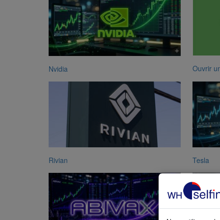
Ouvrir u
Nvidia
Rivian
Tesla