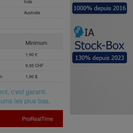
Inde
Australie
Minimum
1,90 €
9,95 CHF
on
1,90 $
, c'est garanti.
ums les plus bas.
ProRealTime