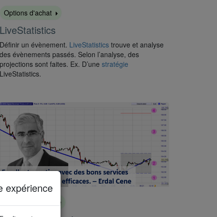
Options d'achat
LiveStatistics
Définir un évènement.
LiveStatistics
trouve et analyse
des évènements passés. Selon l’analyse, des
projections sont faites. Ex. D’une
stratégie
LiveStatistics.
e expérience
Gratuit, déjà activé