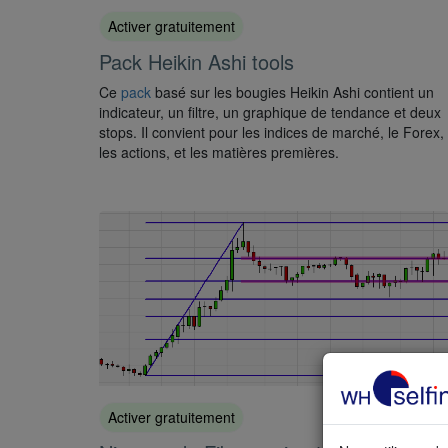
Activer gratuitement
Pack Heikin Ashi tools
Ce
pack
basé sur les bougies Heikin Ashi contient un
indicateur, un filtre, un graphique de tendance et deux
stops. Il convient pour les indices de marché, le Forex,
les actions, et les matières premières.
Activer gratuitement