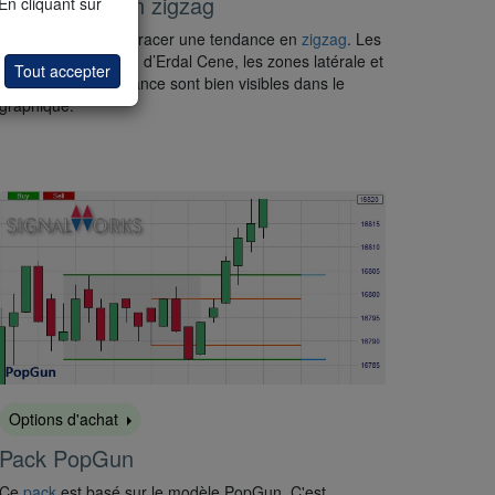
Outil de dessin zigzag
 En cliquant sur
Un outil facile pour tracer une tendance en
zigzag
. Les
zones d’achat/vente d’Erdal Cene, les zones latérale et
Tout accepter
d’inversion de tendance sont bien visibles dans le
graphique.
Options d'achat
Pack PopGun
Ce
pack
est basé sur le modèle PopGun. C'est