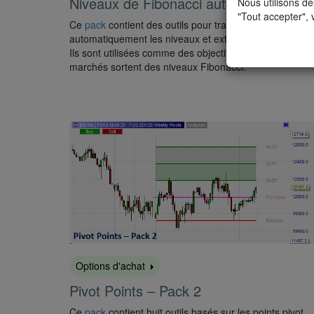
Niveaux de Fibonacci automatisés
Nous utilisons de
"Tout accepter", 
Ce
pack
contient des outils pour tracer
automatiquement les niveaux et extensions Fibonnaci.
Ils sont utilisées comme des objectifs lorsque les
marchés sortent des niveaux Fibonacci.
Options d'achat
Pivot Points – Pack 2
Ce
pack
contient huit outils basés sur les points pivot