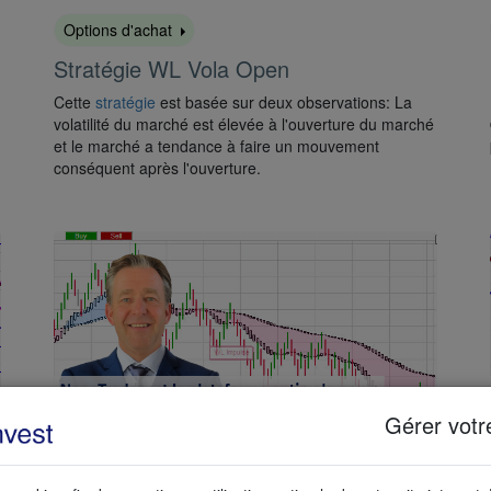
Options d'achat
Stratégie WL Vola Open
Cette
stratégie
est basée sur deux observations: La
volatilité du marché est élevée à l'ouverture du marché
et le marché a tendance à faire un mouvement
conséquent après l'ouverture.
Gérer votr
Options d'achat