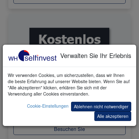
Verwalten Sie Ihr Erlebnis
Wir verwenden Cookies, um sicherzustellen, dass wir Ihnen
die beste Erfahrung auf unserer Website bieten. Wenn Sie auf
77 Trading-Store Produkte
"Alle akzeptieren" klicken, erklären Sie sich mit der
Verwendung aller Cookies einverstanden.
Kopieren Sie berühmte Trader. Wählen Sie ihre
Cookie-Einstellungen
Ablehnen nicht notwendiger
kostenlosen und kostenpflichtigen Tools und Strategien
in unserem einzigartigen Store.
Alle akzeptieren
Besuchen Sie