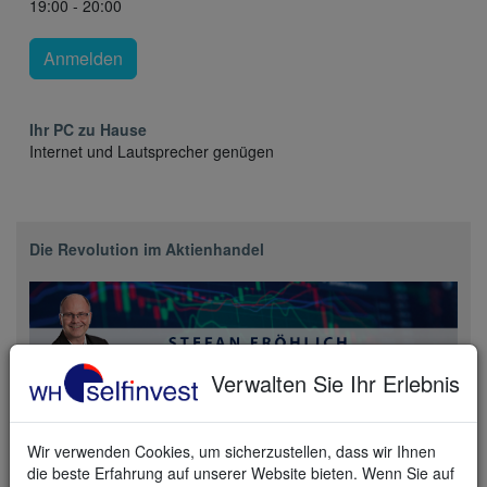
19:00 - 20:00
Anmelden
Ihr PC zu Hause
Internet und Lautsprecher genügen
Die Revolution im Aktienhandel
Verwalten Sie Ihr Erlebnis
Single Stock Futures an der CME bringen Aktienhandel auf
Wir verwenden Cookies, um sicherzustellen, dass wir Ihnen
ein neues Level. Günstige WHS Handelskonditionen,
die beste Erfahrung auf unserer Website bieten. Wenn Sie auf
kapitaleffizienter Hebel, long und short – flexibel wie nie.