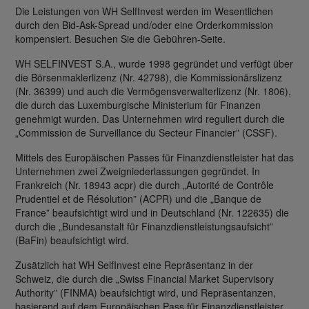
Die Leistungen von WH SelfInvest werden im Wesentlichen
durch den Bid-Ask-Spread und/oder eine Orderkommission
kompensiert. Besuchen Sie die Gebühren-Seite.
WH SELFINVEST S.A., wurde 1998 gegründet und verfügt über
die Börsenmaklerlizenz (Nr. 42798), die Kommissionärslizenz
(Nr. 36399) und auch die Vermögensverwalterlizenz (Nr. 1806),
die durch das Luxemburgische Ministerium für Finanzen
genehmigt wurden. Das Unternehmen wird reguliert durch die
„Commission de Surveillance du Secteur Financier” (CSSF).
Mittels des Europäischen Passes für Finanzdienstleister hat das
Unternehmen zwei Zweigniederlassungen gegründet. In
Frankreich (Nr. 18943 acpr) die durch „Autorité de Contrôle
Prudentiel et de Résolution” (ACPR) und die „Banque de
France” beaufsichtigt wird und in Deutschland (Nr. 122635) die
durch die „Bundesanstalt für Finanzdienstleistungsaufsicht”
(BaFin) beaufsichtigt wird.
Zusätzlich hat WH SelfInvest eine Repräsentanz in der
Schweiz, die durch die „Swiss Financial Market Supervisory
Authority” (FINMA) beaufsichtigt wird, und Repräsentanzen,
basierend auf dem Europäischen Pass für Finanzdienstleister,