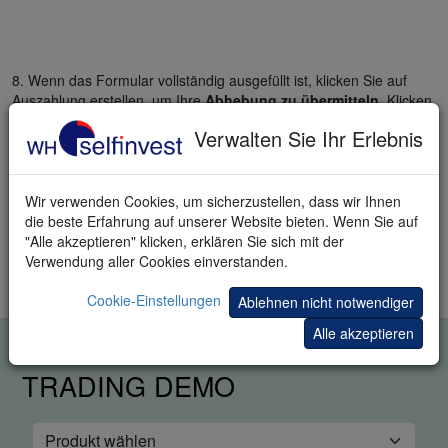
8. Wenn das Formular vollständig ausgefüllt ist, klicken Sie auf
Auszahlung erstellen, um Ihre
Abhebung zu übermitteln
. Klicken
Sie auf Zurück, um die Transaktion abzubrechen.
Verwalten Sie Ihr Erlebnis
Tipp
: Möglicherweise werden Sie aufgefordert, Ihre Identität zu
bestätigen und eine Bestätigungsnummer einzugeben, die Sie per
E-Mail oder SMS erhalten haben.
Wir verwenden Cookies, um sicherzustellen, dass wir Ihnen
die beste Erfahrung auf unserer Website bieten. Wenn Sie auf
Tipp
: Klicken Sie auf Weitere Überweisung starten, um eine
"Alle akzeptieren" klicken, erklären Sie sich mit der
weitere Transaktion durchzuführen, oder auf Transaktionsverlauf
Verwendung aller Cookies einverstanden.
anzeigen, um eine Liste früherer Einzahlungen und Abhebungen
anzuzeigen.
Cookie-Einstellungen
Ablehnen nicht notwendiger
Alle akzeptieren
KOSTENLOSE REAL-TIME
TRADING DEMO