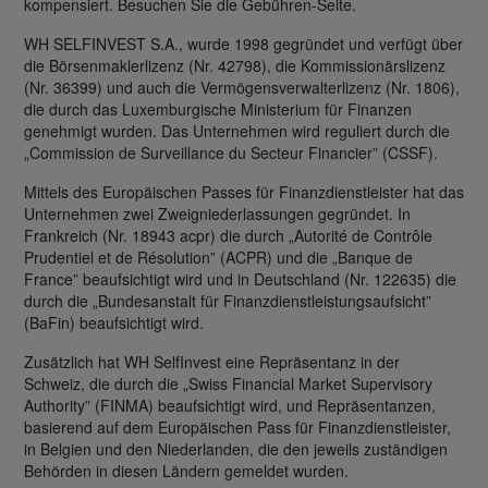
kompensiert. Besuchen Sie die Gebühren-Seite.
WH SELFINVEST S.A., wurde 1998 gegründet und verfügt über
die Börsenmaklerlizenz (Nr. 42798), die Kommissionärslizenz
(Nr. 36399) und auch die Vermögensverwalterlizenz (Nr. 1806),
die durch das Luxemburgische Ministerium für Finanzen
genehmigt wurden. Das Unternehmen wird reguliert durch die
„Commission de Surveillance du Secteur Financier” (CSSF).
Mittels des Europäischen Passes für Finanzdienstleister hat das
Unternehmen zwei Zweigniederlassungen gegründet. In
Frankreich (Nr. 18943 acpr) die durch „Autorité de Contrôle
Prudentiel et de Résolution” (ACPR) und die „Banque de
France” beaufsichtigt wird und in Deutschland (Nr. 122635) die
durch die „Bundesanstalt für Finanzdienstleistungsaufsicht”
(BaFin) beaufsichtigt wird.
Zusätzlich hat WH SelfInvest eine Repräsentanz in der
Schweiz, die durch die „Swiss Financial Market Supervisory
Authority” (FINMA) beaufsichtigt wird, und Repräsentanzen,
basierend auf dem Europäischen Pass für Finanzdienstleister,
in Belgien und den Niederlanden, die den jeweils zuständigen
Behörden in diesen Ländern gemeldet wurden.