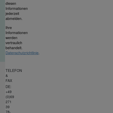
diesen
Informationen
jederzeit
abmelden.
Ihre
Informationen
werden
vertraulich
behandelt.
Datenschutzrichtlinie
.
TELEFON
&
FAX
DE:
+49
(0)69
271
39
78-