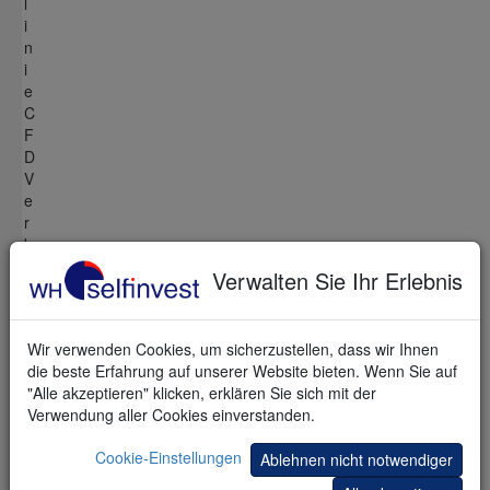
l
i
n
i
e
C
F
D
V
e
r
b
a
Verwalten Sie Ihr Erlebnis
n
d
B
Wir verwenden Cookies, um sicherzustellen, dass wir Ihnen
e
die beste Erfahrung auf unserer Website bieten. Wenn Sie auf
s
"Alle akzeptieren" klicken, erklären Sie sich mit der
t
Verwendung aller Cookies einverstanden.
m
ö
Cookie-Einstellungen
Ablehnen nicht notwendiger
g
l