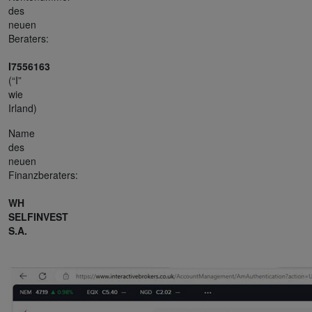
des
neuen
Beraters:
I7556163
(“I”
wie
Irland)
Name
des
neuen
Finanzberaters:
WH
SELFINVEST
S.A.