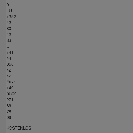
0
LU:
+352
42
80
42
83
CH:
+41
44
350
42
42
Fax:
+49
(0)69
271
39
78-
99
KOSTENLOS