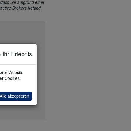
 dass Sie aufgrund einer
ctive Brokers Ireland
nte
 Ihr Erlebnis
serer Website
ler Cookies
Alle akzeptieren