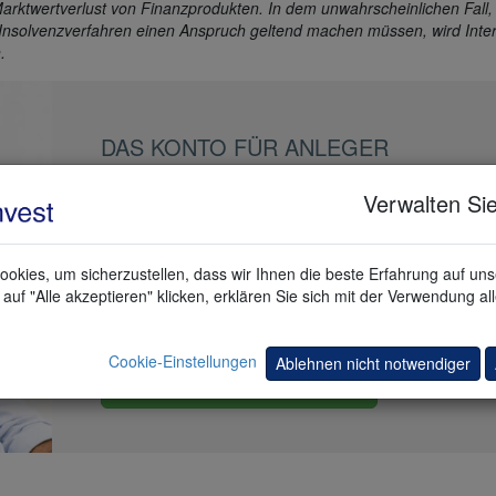
arktwertverlust von Finanzprodukten. In dem unwahrscheinlichen Fall,
Insolvenzverfahren einen Anspruch geltend machen müssen, wird Intera
.
DAS KONTO FÜR ANLEGER
33 Länder, 55 Börsenplätze, 1.200.000 Instrume
Verwalten Sie
Äußerst niedrige Kommissionen.
okies, um sicherzustellen, dass wir Ihnen die beste Erfahrung auf un
Hohe Zinsen auf Geld.
auf "Alle akzeptieren" klicken, erklären Sie sich mit der Verwendung al
Legendärer Service.
Cookie-Einstellungen
Ablehnen nicht notwendiger
Ich eröffne ein Konto