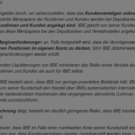
d.
engelder durch, um sicherzustellen, dass das
Kundenvermögen ordn
gezahlte Wertpapiere der Kundinnen und Kunden werden bei Depotbanke
undinnen und Kunden angelegt sind
. IBIE gleicht von seiner Kunds
 dass diese Wertpapiere bei den Depotbanken und Verwahrstellen ange
-Marginanforderunge
n an. Falls festgestellt wird, dass die Vermögens
enen Positionen im eigenen Konto zu decken
, führt IBIE üblicherweis
ginanforderungen wieder erfüllt.
nden Liquidierungen von IBIE minimieren das Risiko eines Verlusts du
ndinnen und Kunden als auch für IBIE selbst.
IBIE besteht darin, dass IBIE nur geringe proprietäre Bestände hält. IB
, um seiner Kundschaft den Handel über IBIEs systematischen Internali
der bedeutendsten Insolvenzen des vergangenen Jahrzehnts (Lehman
tände zurückzuführen.
Rechnung
tätigt, besteht ein deutlich geringeres Risiko, dass IBIE insolv
rd.
tet, dass IBIE im Falle einer marktweiten Krise seiner Kundschaft eine
 davon aus, dass Kundenvermögen rascher zurückgezahlt werden kann, a