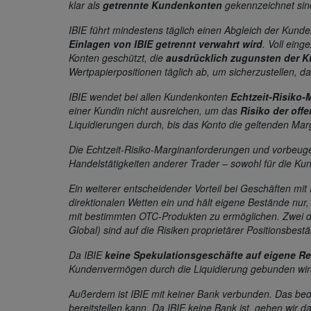
klar als
getrennte Kundenkonten
gekennzeichnet sin
IBIE führt mindestens täglich einen Abgleich der Kund
Einlagen von IBIE getrennt verwahrt wird
. Voll ein
Konten geschützt, die
ausdrücklich zugunsten der K
Wertpapierpositionen täglich ab, um sicherzustellen,
IBIE wendet bei allen Kundenkonten
Echtzeit-Risiko
einer Kundin nicht ausreichen, um das
Risiko der off
Liquidierungen durch, bis das Konto die geltenden Mar
Die Echtzeit-Risiko-Marginanforderungen und vorbeuge
Handelstätigkeiten anderer Trader – sowohl für die Ku
Ein weiterer entscheidender Vorteil bei Geschäften mit 
direktionalen Wetten ein und hält eigene Bestände nur
mit bestimmten OTC-Produkten zu ermöglichen. Zwei 
Global) sind auf die Risiken proprietärer Positionsbes
Da IBIE
keine Spekulationsgeschäfte auf eigene 
Kundenvermögen durch die Liquidierung gebunden wi
Außerdem ist IBIE mit keiner Bank verbunden. Das bedeu
bereitstellen kann. Da IBIE keine Bank ist, gehen wir