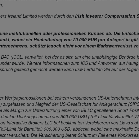
n.
ers Ireland Limited werden durch den
Irish Investor Compensation 
keine institutionellen oder professionellen Kunden ab. Die Ents
änkt, wobei ein Höchstbetrag von 20.000 EUR pro Anleger/-in gilt
unternehmens, schützt jedoch nicht vor einem Marktwertverlust 
DAC (ICCL) verwaltet, bei der es sich um eine unabhängige Behörde 
ndet wurde. Weitere Informationen zum ICS und Antworten auf häufig g
 Anspruch geltend gemacht werden kann usw.) erhalten Sie auf der folg
e Ihrer Wertpapierpositionen bei seinem verbundenen US-Unternehmen Int
zugelassen und Mitglied der US-Gesellschaft für Anlegerschutz (SIPC) 
e als Margin zur Unterstützung einer von IBLLC gehaltenen Short-Positi
aximalen Deckungssumme von 500.000 USD (Teil-Limit für Barmittel: 2
on Interactive Brokers LLC bei bestimmten Versicherern von Lloyd’s of
Teil-Limit für Barmittel: 900.000 USD) abdeckt, wobei eine maximali
icht versichert. Die Versicherung bietet Schutz im Fall eines Konkurses