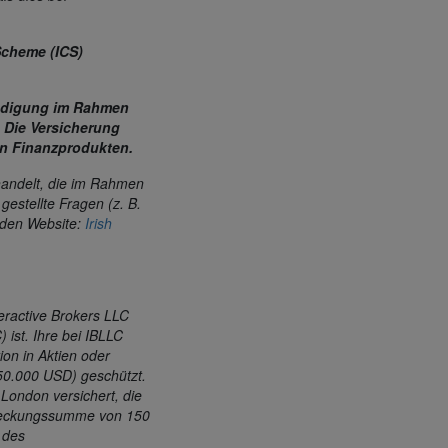
Scheme (ICS)
chädigung im Rahmen
. Die Versicherung
von Finanzprodukten.
handelt, die im Rahmen
estellte Fragen (z. B.
enden Website:
Irish
eractive Brokers LLC
ist. Ihre bei IBLLC
on in Aktien oder
50.000 USD) geschützt.
 London versichert, die
e Deckungssumme von 150
 des