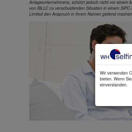
Anlageunternehmens, schützt jedoch nicht vor einem M
von IBLLC zu verschuldenden Situation in einem SIPC-
Limited den Anspruch in Ihrem Namen geltend machen
Wir verwenden Co
bieten. Wenn Sie 
einverstanden.