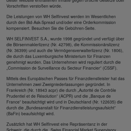
dieser Website enthaltenen Inhalte gegen örtliche Gesetze oder
Vorschriften verstoßen würde.
Die Leistungen von WH SelfInvest werden im Wesentlichen
durch den Bid-Ask-Spread und/oder eine Orderkommission
kompensiert. Besuchen Sie die Gebühren-Seite.
WH SELFINVEST S.A., wurde 1998 gegründet und verfügt über
die Börsenmaklerlizenz (Nr. 42798), die Kommissionärslizenz
(Nr. 36399) und auch die Vermögensverwalterlizenz (Nr. 1806),
die durch das Luxemburgische Ministerium für Finanzen
genehmigt wurden. Das Unternehmen wird reguliert durch die
„Commission de Surveillance du Secteur Financier” (CSSF).
Mittels des Europäischen Passes für Finanzdienstleister hat das
Unternehmen zwei Zweigniederlassungen gegründet. In
Frankreich (Nr. 18943 acpr) die durch „Autorité de Contrôle
Prudentiel et de Résolution” (ACPR) und die „Banque de
France” beaufsichtigt wird und in Deutschland (Nr. 122635) die
durch die „Bundesanstalt für Finanzdienstleistungsaufsicht”
(BaFin) beaufsichtigt wird.
Zusätzlich hat WH SelfInvest eine Repräsentanz in der
Schweiz, die durch die „Swiss Financial Market Supervisory