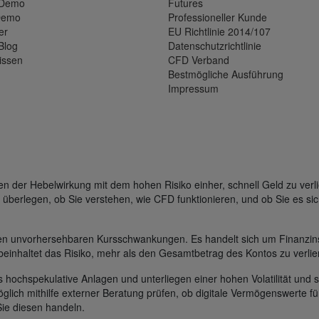
-Demo
Futures
Demo
Professioneller Kunde
er
EU Richtlinie 2014/107
Blog
Datenschutzrichtlinie
issen
CFD Verband
Bestmögliche Ausführung
Impressum
der Hebelwirkung mit dem hohen Risiko einher, schnell Geld zu verli
 überlegen, ob Sie verstehen, wie CFD funktionieren, und ob Sie es sic
gen unvorhersehbaren Kursschwankungen. Es handelt sich um Finanzin
beinhaltet das Risiko, mehr als den Gesamtbetrag des Kontos zu verlie
s hochspekulative Anlagen und unterliegen einer hohen Volatilität und s
glich mithilfe externer Beratung prüfen, ob digitale Vermögenswerte für
Sie diesen handeln.