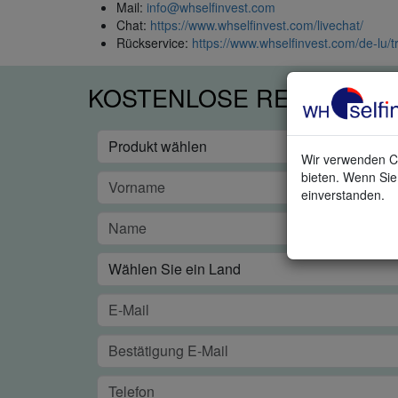
Mail:
info@whselfinvest.com
Chat:
https://www.whselfinvest.com/livechat/
Rückservice:
https://www.whselfinvest.com/de-lu/t
KOSTENLOSE REAL-TIME
Wir verwenden Co
bieten. Wenn Sie 
einverstanden.