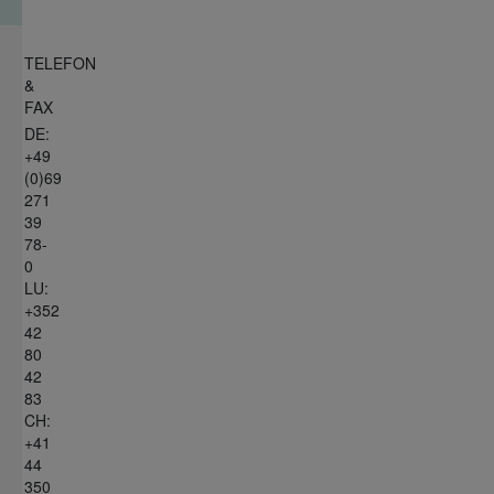
TELEFON
&
FAX
DE:
+49
(0)69
271
39
78-
0
LU:
+352
42
80
42
83
CH:
+41
44
350