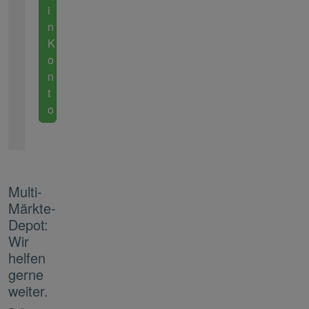
i
n
K
o
n
t
o
Multi-
Märkte-
Depot:
Wir
helfen
gerne
weiter.