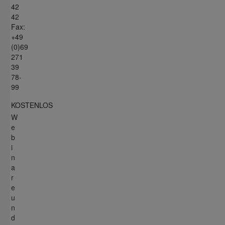
42
42
Fax:
+49
(0)69
271
39
78-
99
KOSTENLOS
W
e
b
i
n
a
r
e
u
n
d