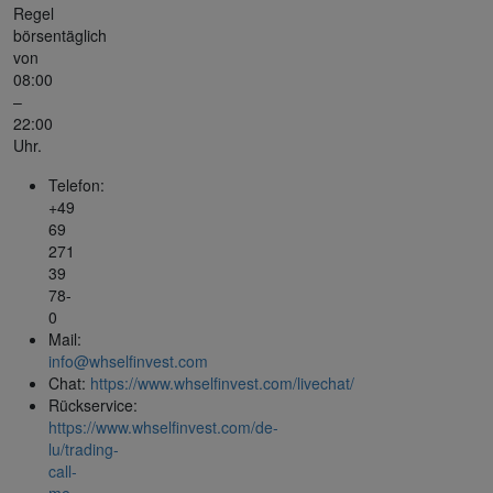
Regel
börsentäglich
von
08:00
–
22:00
Uhr.
Telefon:
+49
69
271
39
78-
0
Mail:
info@whselfinvest.com
Chat:
https://www.whselfinvest.com/livechat/
Rückservice:
https://www.whselfinvest.com/de-
lu/trading-
call-