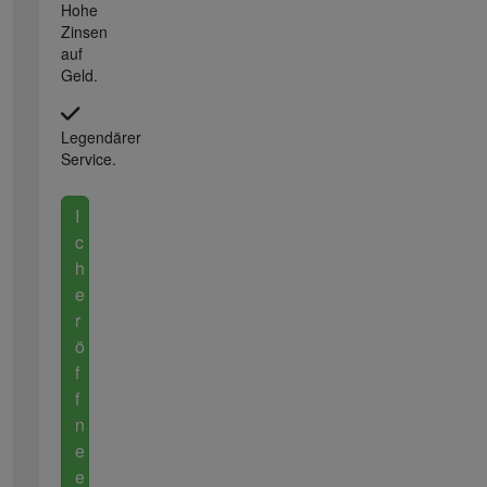
Hohe
Zinsen
auf
Geld.
Legendärer
Service.
I
c
h
e
r
ö
f
f
n
e
e