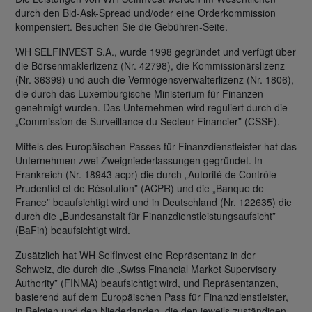
durch den Bid-Ask-Spread und/oder eine Orderkommission
kompensiert. Besuchen Sie die Gebühren-Seite.
WH SELFINVEST S.A., wurde 1998 gegründet und verfügt über
die Börsenmaklerlizenz (Nr. 42798), die Kommissionärslizenz
(Nr. 36399) und auch die Vermögensverwalterlizenz (Nr. 1806),
die durch das Luxemburgische Ministerium für Finanzen
genehmigt wurden. Das Unternehmen wird reguliert durch die
„Commission de Surveillance du Secteur Financier” (CSSF).
Mittels des Europäischen Passes für Finanzdienstleister hat das
Unternehmen zwei Zweigniederlassungen gegründet. In
Frankreich (Nr. 18943 acpr) die durch „Autorité de Contrôle
Prudentiel et de Résolution” (ACPR) und die „Banque de
France” beaufsichtigt wird und in Deutschland (Nr. 122635) die
durch die „Bundesanstalt für Finanzdienstleistungsaufsicht”
(BaFin) beaufsichtigt wird.
Zusätzlich hat WH SelfInvest eine Repräsentanz in der
Schweiz, die durch die „Swiss Financial Market Supervisory
Authority” (FINMA) beaufsichtigt wird, und Repräsentanzen,
basierend auf dem Europäischen Pass für Finanzdienstleister,
in Belgien und den Niederlanden, die den jeweils zuständigen