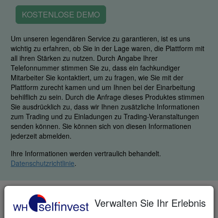
KOSTENLOSE DEMO
Um unseren legendären Service zu garantieren, ist es uns
wichtig zu erfahren, ob Sie in der Lage waren, die Plattform mit
all ihren Stärken zu nutzen. Durch Angabe Ihrer
Telefonnummer stimmen Sie zu, dass ein fachkundiger
Mitarbeiter Sie kontaktiert, um zu fragen, wie Sie mit der
Plattform zurecht kamen und um Ihnen bei der Einarbeitung
behilflich zu sein. Durch die Anfrage dieses Produktes stimmen
Sie ausdrücklich zu, dass wir Ihnen zusätzliche Informationen
zum Trading und zu Einladungen zu Trading-Veranstaltungen
senden können. Sie können sich von diesen Informationen
jederzeit abmelden.
Ihre Informationen werden vertraulich behandelt.
Datenschutzrichtlinie
.
TELEFON & FAX
Verwalten Sie Ihr Erlebnis
DE: +49 (0)69 271 39 78-0