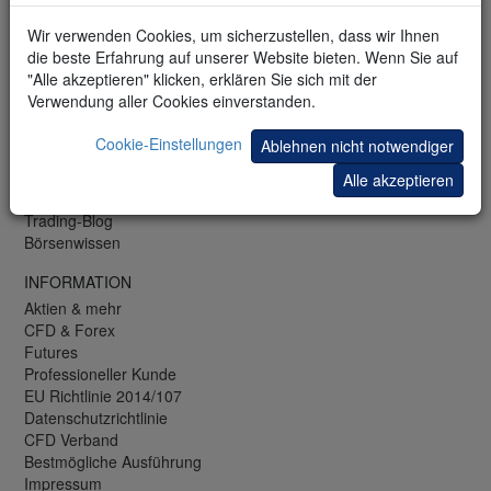
LU: +352 42 80 42 83
CH: +41 44 350 42 42
Wir verwenden Cookies, um sicherzustellen, dass wir Ihnen
Fax: +49 (0)69 271 39 78-99
die beste Erfahrung auf unserer Website bieten. Wenn Sie auf
"Alle akzeptieren" klicken, erklären Sie sich mit der
KOSTENLOS
Verwendung aller Cookies einverstanden.
Webinare und Seminare
Trading-Bibliothek
Cookie-Einstellungen
Ablehnen nicht notwendiger
Trading-Demo
Mobile-Demo
Alle akzeptieren
Newsletter
Trading-Blog
Börsenwissen
INFORMATION
Aktien & mehr
CFD & Forex
Futures
Professioneller Kunde
EU Richtlinie 2014/107
Datenschutzrichtlinie
CFD Verband
Bestmögliche Ausführung
Impressum