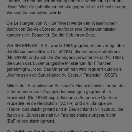
Landes, in dem die Vermarktung oder die Verwendung der auf
dieser Website enthaltenen Inhalte gegen örtliche Gesetze oder
Vorschriften verstoßen würde.
Die Leistungen von WH SelfInvest werden im Wesentlichen
durch den Bid-Ask-Spread und/oder eine Orderkommission
kompensiert. Besuchen Sie die Gebühren-Seite.
WH SELFINVEST S.A., wurde 1998 gegründet und verfügt über
die Börsenmaklerlizenz (Nr. 42798), die Kommissionärslizenz
(Nr. 36399) und auch die Vermögensverwalterlizenz (Nr. 1806),
die durch das Luxemburgische Ministerium für Finanzen
genehmigt wurden. Das Unternehmen wird reguliert durch die
„Commission de Surveillance du Secteur Financier” (CSSF).
Mittels des Europäischen Passes für Finanzdienstleister hat das
Unternehmen zwei Zweigniederlassungen gegründet. In
Frankreich (Nr. 18943 acpr) die durch „Autorité de Contrôle
Prudentiel et de Résolution” (ACPR) und die „Banque de
France” beaufsichtigt wird und in Deutschland (Nr. 122635) die
durch die „Bundesanstalt für Finanzdienstleistungsaufsicht”
(BaFin) beaufsichtigt wird.
Zusätzlich hat WH SelfInvest eine Repräsentanz in der