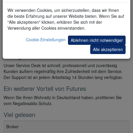
Kopieren Sie die besten Trader
Wir verwenden Cookies, um sicherzustellen, dass wir Ihnen
die beste Erfahrung auf unserer Website bieten. Wenn Sie auf
Ich fange jetzt an
"Alle akzeptieren" klicken, erklären Sie sich mit der
Verwendung aller Cookies einverstanden.
Cookie-Einstellungen
Ablehnen nicht notwendiger
Alle akzeptieren
Ein legendärer Service
Unser Service Desk ist schnell, professionell und zuverlässig.
Kunden äußern regelmäßig ihre Zufriedenheit mit dem Service.
Der Support ist an jedem Arbeitstag 14 Stunden lang verfügbar.
Ein weiterer Vorteil von Futures
Wenn Sie Ihren Wohnsitz in Deutschland haben, profitieren Sie
vom Negativsaldo-Schutz.
Viel gelesen
Broker