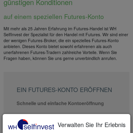
günstigen Konditionen
auf einem speziellen Futures-Konto
Mit mehr als 25 Jahren Erfahrung im Futures-Handel ist WH
SelfInvest der Spezialist für den Handel mit Futures. Wir sind einer
der wenigen Futures-Broker, die ein spezielles Futures-Konto
anbieten. Dieses Konto bietet sowohl erfahrenen als auch
unerfahrenen Futures-Tradern zahlreiche Vorteile. Wenn Sie
Fragen haben, können Sie uns gerne unverbindlich anrufen.
EIN FUTURES-KONTO ERÖFFNEN
Schnelle und einfache Kontoeröffnung
All-Inclusive-Rabattpakete
Verwalten Sie Ihr Erlebnis
100 kostenlose Trading-Strategien und Signale