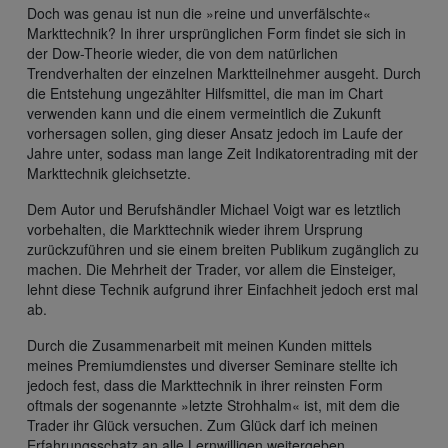
Doch was genau ist nun die »reine und unverfälschte«
Markttechnik? In ihrer ursprünglichen Form findet sie sich in
der Dow-Theorie wieder, die von dem natürlichen
Trendverhalten der einzelnen Marktteilnehmer ausgeht. Durch
die Entstehung ungezählter Hilfsmittel, die man im Chart
verwenden kann und die einem vermeintlich die Zukunft
vorhersagen sollen, ging dieser Ansatz jedoch im Laufe der
Jahre unter, sodass man lange Zeit Indikatorentrading mit der
Markttechnik gleichsetzte.
Dem Autor und Berufshändler Michael Voigt war es letztlich
vorbehalten, die Markttechnik wieder ihrem Ursprung
zurückzuführen und sie einem breiten Publikum zugänglich zu
machen. Die Mehrheit der Trader, vor allem die Einsteiger,
lehnt diese Technik aufgrund ihrer Einfachheit jedoch erst mal
ab.
Durch die Zusammenarbeit mit meinen Kunden mittels
meines Premiumdienstes und diverser Seminare stellte ich
jedoch fest, dass die Markttechnik in ihrer reinsten Form
oftmals der sogenannte »letzte Strohhalm« ist, mit dem die
Trader ihr Glück versuchen. Zum Glück darf ich meinen
Erfahrungsschatz an alle Lernwilligen weitergeben.