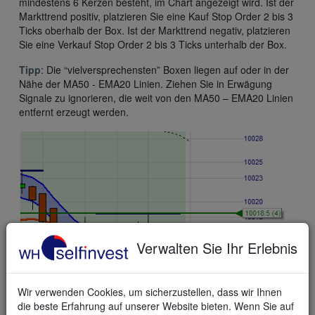
mindestens 6 Kerzen besteht, im Chart angezeigt wird. Ist der
Markttrend positiv, platzieren Sie eine Kauf Stop Order 2 bis 3
Ticks oberhalb der Box. Ist der Markttrend negativ, platzieren
Sie eine Verkauf Stop Order 2 bis 3 Ticks unterhalb der Box.
Tipp
: Die “vielversprechensten” Boxen liegen auf oder in der
Nähe der MA50 - EMA20 Linien. Ziehen Sie in Erwägung
Signale zu ignorieren, die weit von den MA50 – EMA20 Linien
entfernt erzeugt werden.
Verwalten Sie Ihr Erlebnis
Wir verwenden Cookies, um sicherzustellen, dass wir Ihnen
die beste Erfahrung auf unserer Website bieten. Wenn Sie auf