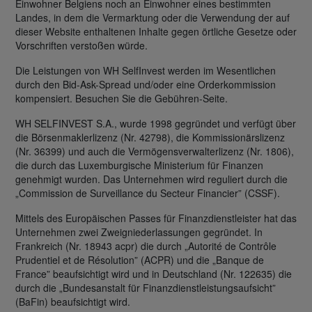
Einwohner Belgiens noch an Einwohner eines bestimmten
Landes, in dem die Vermarktung oder die Verwendung der auf
dieser Website enthaltenen Inhalte gegen örtliche Gesetze oder
Vorschriften verstoßen würde.
Die Leistungen von WH SelfInvest werden im Wesentlichen
durch den Bid-Ask-Spread und/oder eine Orderkommission
kompensiert. Besuchen Sie die Gebühren-Seite.
WH SELFINVEST S.A., wurde 1998 gegründet und verfügt über
die Börsenmaklerlizenz (Nr. 42798), die Kommissionärslizenz
(Nr. 36399) und auch die Vermögensverwalterlizenz (Nr. 1806),
die durch das Luxemburgische Ministerium für Finanzen
genehmigt wurden. Das Unternehmen wird reguliert durch die
„Commission de Surveillance du Secteur Financier” (CSSF).
Mittels des Europäischen Passes für Finanzdienstleister hat das
Unternehmen zwei Zweigniederlassungen gegründet. In
Frankreich (Nr. 18943 acpr) die durch „Autorité de Contrôle
Prudentiel et de Résolution” (ACPR) und die „Banque de
France” beaufsichtigt wird und in Deutschland (Nr. 122635) die
durch die „Bundesanstalt für Finanzdienstleistungsaufsicht”
(BaFin) beaufsichtigt wird.