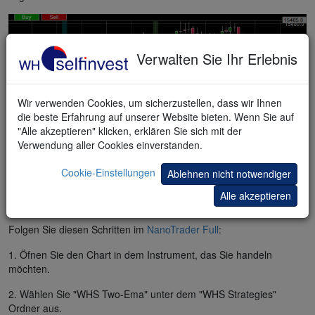
Verwalten Sie Ihr Erlebnis
Wir verwenden Cookies, um sicherzustellen, dass wir Ihnen
die beste Erfahrung auf unserer Website bieten. Wenn Sie auf
"Alle akzeptieren" klicken, erklären Sie sich mit der
Verwendung aller Cookies einverstanden.
Cookie-Einstellungen
Ablehnen nicht notwendiger
KOSTENLOSE Demo
Alle akzeptieren
KOSTENLOSE Day-Trading Strategie
Folgen Sie diesen Schritten im
NanoTrader Full
:
1. Öfnen Sie den Chart in dem Instrument, das Sie handeln
möchten.
2. Wählen Sie "WHS Two-Ema" unter dem "WHS Strategies"
Ordner aus.