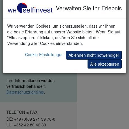
Mitarbeiter Sie kontaktiert, um zu
Verwalten Sie Ihr Erlebnis
fragen, wie Sie mit der Plattform
zurecht kamen und um Ihnen bei
der Einarbeitung behilflich zu sein.
Durch die Anfrage dieses
Wir verwenden Cookies, um sicherzustellen, dass wir Ihnen
Produktes stimmen Sie
die beste Erfahrung auf unserer Website bieten. Wenn Sie auf
ausdrücklich zu, dass wir Ihnen
"Alle akzeptieren" klicken, erklären Sie sich mit der
zusätzliche Informationen zum
Verwendung aller Cookies einverstanden.
Trading und zu Einladungen zu
Trading-Veranstaltungen senden
Cookie-Einstellungen
Ablehnen nicht notwendiger
können. Sie können sich von
Alle akzeptieren
diesen Informationen jederzeit
abmelden.
Ihre Informationen werden
vertraulich behandelt.
Datenschutzrichtlinie
.
TELEFON & FAX
DE: +49 (0)69 271 39 78-0
LU: +352 42 80 42 83