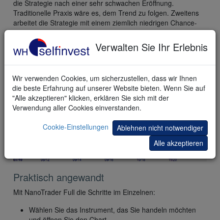
die Strategie nach einer sehr schwachen Eröffnung.
Traditionelle Praxis wäre es, dem Trend zu folgen. Zweitens
arbeitet die Strategie mit einem ziemlich niedrigen Chance-
Risiko-Verhältnis (CRV) von 1,2 (30/25). Nichtsdestotrotz
scheint die Strategie in einem Backtest jedoch gut zu
Verwalten Sie Ihr Erlebnis
funktionieren.
Wir verwenden Cookies, um sicherzustellen, dass wir Ihnen
die beste Erfahrung auf unserer Website bieten. Wenn Sie auf
"Alle akzeptieren" klicken, erklären Sie sich mit der
Verwendung aller Cookies einverstanden.
Cookie-Einstellungen
Ablehnen nicht notwendiger
Alle akzeptieren
Praktisch angewandt
Mit NanoTrader Full die Schritte im Einzelnen:
Wählen Sie das Instrument, das Sie handeln möchten
und öffnen Sie den Chart.