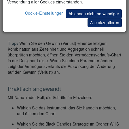
Verwendung aller Cookies einverstanden.
Cookie-Einstellungen
Ablehnen nicht notwendiger
Alle akzeptieren
Tipp:
Wenn Sie den Gewinn (Verlust) einer beliebigen
Kombination aus Zeiteinheit und Aggregation schnell
überprüfen möchten, öffnen Sie den Vermögensverlaufs-Chart
in der Designer-Leiste. Wenn Sie einen Parameter ändern,
zeigt der Vermögensverlaufs die Auswirkung der Änderung
auf den Gewinn (Verlust) an.
Praktisch angewandt
Mit NanoTrader Full, die Schritte im Einzelnen:
Wählen Sie das Instrument, das Sie handeln möchten,
und öffnen den Chart.
Wählen Sie die Black Candles Strategie im Ordner WHS