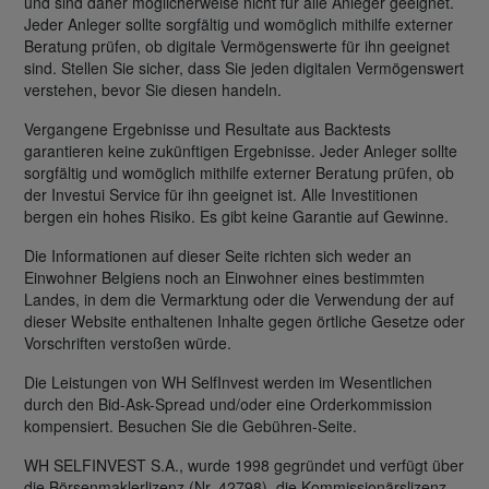
und sind daher möglicherweise nicht für alle Anleger geeignet.
Jeder Anleger sollte sorgfältig und womöglich mithilfe externer
Beratung prüfen, ob digitale Vermögenswerte für ihn geeignet
sind. Stellen Sie sicher, dass Sie jeden digitalen Vermögenswert
verstehen, bevor Sie diesen handeln.
Vergangene Ergebnisse und Resultate aus Backtests
garantieren keine zukünftigen Ergebnisse. Jeder Anleger sollte
sorgfältig und womöglich mithilfe externer Beratung prüfen, ob
der Investui Service für ihn geeignet ist. Alle Investitionen
bergen ein hohes Risiko. Es gibt keine Garantie auf Gewinne.
Die Informationen auf dieser Seite richten sich weder an
Einwohner Belgiens noch an Einwohner eines bestimmten
Landes, in dem die Vermarktung oder die Verwendung der auf
dieser Website enthaltenen Inhalte gegen örtliche Gesetze oder
Vorschriften verstoßen würde.
Die Leistungen von WH SelfInvest werden im Wesentlichen
durch den Bid-Ask-Spread und/oder eine Orderkommission
kompensiert. Besuchen Sie die Gebühren-Seite.
WH SELFINVEST S.A., wurde 1998 gegründet und verfügt über
die Börsenmaklerlizenz (Nr. 42798), die Kommissionärslizenz