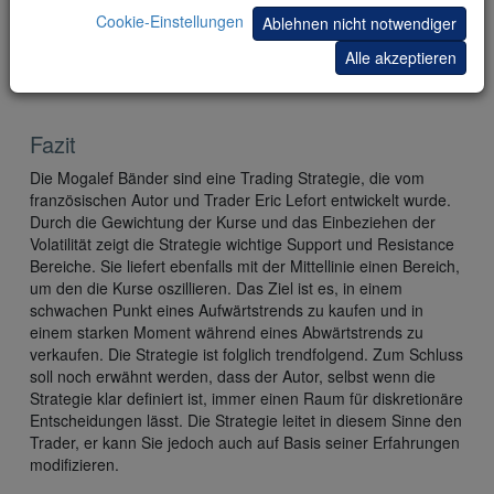
Cookie-Einstellungen
Ablehnen nicht notwendiger
Möglichkeit 2: ein Trailing Stop. Der Trailing Stop wird über
Alle akzeptieren
bzw. unter den 30-Minuten Mogalef Bändern platziert. Zum
Beispiel mit 2 fachem ATR (14 Perioden).
Fazit
Die Mogalef Bänder sind eine Trading Strategie, die vom
französischen Autor und Trader Eric Lefort entwickelt wurde.
Durch die Gewichtung der Kurse und das Einbeziehen der
Volatilität zeigt die Strategie wichtige Support und Resistance
Bereiche. Sie liefert ebenfalls mit der Mittellinie einen Bereich,
um den die Kurse oszillieren. Das Ziel ist es, in einem
schwachen Punkt eines Aufwärtstrends zu kaufen und in
einem starken Moment während eines Abwärtstrends zu
verkaufen. Die Strategie ist folglich trendfolgend. Zum Schluss
soll noch erwähnt werden, dass der Autor, selbst wenn die
Strategie klar definiert ist, immer einen Raum für diskretionäre
Entscheidungen lässt. Die Strategie leitet in diesem Sinne den
Trader, er kann Sie jedoch auch auf Basis seiner Erfahrungen
modifizieren.