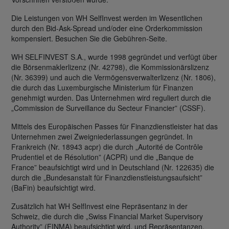
Die Leistungen von WH SelfInvest werden im Wesentlichen
durch den Bid-Ask-Spread und/oder eine Orderkommission
kompensiert. Besuchen Sie die Gebühren-Seite.
WH SELFINVEST S.A., wurde 1998 gegründet und verfügt über
die Börsenmaklerlizenz (Nr. 42798), die Kommissionärslizenz
(Nr. 36399) und auch die Vermögensverwalterlizenz (Nr. 1806),
die durch das Luxemburgische Ministerium für Finanzen
genehmigt wurden. Das Unternehmen wird reguliert durch die
„Commission de Surveillance du Secteur Financier” (CSSF).
Mittels des Europäischen Passes für Finanzdienstleister hat das
Unternehmen zwei Zweigniederlassungen gegründet. In
Frankreich (Nr. 18943 acpr) die durch „Autorité de Contrôle
Prudentiel et de Résolution” (ACPR) und die „Banque de
France” beaufsichtigt wird und in Deutschland (Nr. 122635) die
durch die „Bundesanstalt für Finanzdienstleistungsaufsicht”
(BaFin) beaufsichtigt wird.
Zusätzlich hat WH SelfInvest eine Repräsentanz in der
Schweiz, die durch die „Swiss Financial Market Supervisory
Authority” (FINMA) beaufsichtigt wird, und Repräsentanzen,