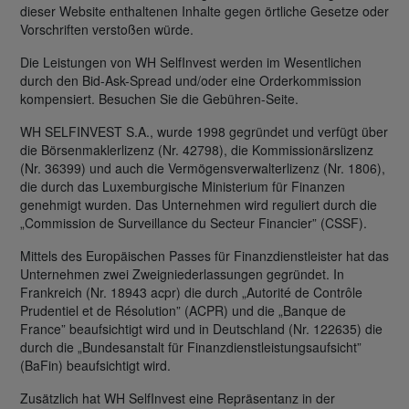
dieser Website enthaltenen Inhalte gegen örtliche Gesetze oder
Vorschriften verstoßen würde.
Die Leistungen von WH SelfInvest werden im Wesentlichen
durch den Bid-Ask-Spread und/oder eine Orderkommission
kompensiert. Besuchen Sie die Gebühren-Seite.
WH SELFINVEST S.A., wurde 1998 gegründet und verfügt über
die Börsenmaklerlizenz (Nr. 42798), die Kommissionärslizenz
(Nr. 36399) und auch die Vermögensverwalterlizenz (Nr. 1806),
die durch das Luxemburgische Ministerium für Finanzen
genehmigt wurden. Das Unternehmen wird reguliert durch die
„Commission de Surveillance du Secteur Financier” (CSSF).
Mittels des Europäischen Passes für Finanzdienstleister hat das
Unternehmen zwei Zweigniederlassungen gegründet. In
Frankreich (Nr. 18943 acpr) die durch „Autorité de Contrôle
Prudentiel et de Résolution” (ACPR) und die „Banque de
France” beaufsichtigt wird und in Deutschland (Nr. 122635) die
durch die „Bundesanstalt für Finanzdienstleistungsaufsicht”
(BaFin) beaufsichtigt wird.
Zusätzlich hat WH SelfInvest eine Repräsentanz in der