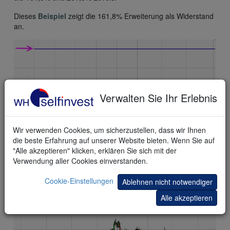
Dieses
Beispiel
zeigt die 161,8% Erweiterung als Widerstand
an.
Verwalten Sie Ihr Erlebnis
Wir verwenden Cookies, um sicherzustellen, dass wir Ihnen
die beste Erfahrung auf unserer Website bieten. Wenn Sie auf
Trendlinie
"Alle akzeptieren" klicken, erklären Sie sich mit der
Verwendung aller Cookies einverstanden.
Eine Trendlinie kann sowohl bullish als auch bearish sein.
Eine Trendlinie entsteht, wenn ein dritter Punkt mit zwei
Cookie-Einstellungen
Ablehnen nicht notwendiger
anderen als Linie verbunden werden kann.
Alle akzeptieren
Dieses
Beispiel
zeigt eine Trendlinie als Unterstützung.