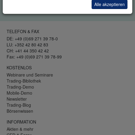
Alle akzeptieren
Ihre Informationen werden vertraulich behandelt.
Datenschutzrichtlinie
.
TELEFON & FAX
DE: +49 (0)69 271 39 78-0
LU: +352 42 80 42 83
CH: +41 44 350 42 42
Fax: +49 (0)69 271 39 78-99
KOSTENLOS
Webinare und Seminare
Trading-Bibliothek
Trading-Demo
Mobile-Demo
Newsletter
Trading-Blog
Börsenwissen
INFORMATION
Aktien & mehr