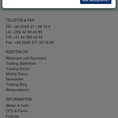
Datenschutzrichtlinie
.
TELEFON & FAX
DE: +49 (0)69 271 39 78-0
LU: +352 42 80 42 83
CH: +41 44 350 42 42
Fax: +49 (0)69 271 39 78-99
KOSTENLOS
Webinare und Seminare
Trading-Bibliothek
Trading-Demo
Mobile-Demo
Newsletter
Trading-Blog
Börsenwissen
INFORMATION
Aktien & mehr
CFD & Forex
Futures