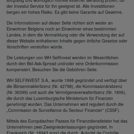
sorgfältig und womöglich mithilfe externer Beratung prüfen, ob
der Investui Service für ihn geeignet ist. Alle Investitionen
bergen ein hohes Risiko. Es gibt keine Garantie auf Gewinne.
Die Informationen auf dieser Seite richten sich weder an
Einwohner Belgiens noch an Einwohner eines bestimmten
Landes, in dem die Vermarktung oder die Verwendung der auf
dieser Website enthaltenen Inhalte gegen örtliche Gesetze oder
Vorschriften verstoßen würde.
Die Leistungen von WH SelfInvest werden im Wesentlichen
durch den Bid-Ask-Spread und/oder eine Orderkommission
kompensiert. Besuchen Sie die Gebühren-Seite.
WH SELFINVEST S.A., wurde 1998 gegründet und verfügt über
die Börsenmaklerlizenz (Nr. 42798), die Kommissionärslizenz
(Nr. 36399) und auch die Vermögensverwalterlizenz (Nr. 1806),
die durch das Luxemburgische Ministerium für Finanzen
genehmigt wurden. Das Unternehmen wird reguliert durch die
„Commission de Surveillance du Secteur Financier” (CSSF).
Mittels des Europäischen Passes für Finanzdienstleister hat das
Unternehmen zwei Zweigniederlassungen gegründet. In
Frankreich (Nr. 18943 acpr) die durch „Autorité de Contrôle