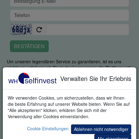
BESTÄTIGEN
Um unseren legendären Service zu garantieren, ist es uns
wichtig zu erfahren, ob Sie in der Lage waren, die Plattform mit
all ihren Stärken zu nutzen. Durch Angabe Ihrer
Verwalten Sie Ihr Erlebnis
Telefonnummer stimmen Sie zu, dass ein fachkundiger
Mitarbeiter Sie kontaktiert, um zu fragen, wie Sie mit der
Plattform zurecht kamen und um Ihnen bei der Einarbeitung
Wir verwenden Cookies, um sicherzustellen, dass wir Ihnen
behilflich zu sein. Durch die Anfrage dieses Produktes stimmen
die beste Erfahrung auf unserer Website bieten. Wenn Sie auf
Sie ausdrücklich zu, dass wir Ihnen zusätzliche Informationen
"Alle akzeptieren" klicken, erklären Sie sich mit der
zum Trading und zu Einladungen zu Trading-Veranstaltungen
Verwendung aller Cookies einverstanden.
senden können. Sie können sich von diesen Informationen
jederzeit abmelden.
Cookie-Einstellungen
Ablehnen nicht notwendiger
Ihre Informationen werden vertraulich behandelt.
Alle akzeptieren