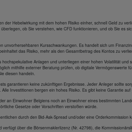
der Hebelwirkung mit dem hohen Risiko einher, schnell Geld zu verli
 überlegen, ob Sie verstehen, wie CFD funktionieren, und ob Sie es sic
gen unvorhersehbaren Kursschwankungen. Es handelt sich um Finanzin
beinhaltet das Risiko, mehr als den Gesamtbetrag des Kontos zu verlie
s hochspekulative Anlagen und unterliegen einer hohen Volatilität und s
glich mithilfe externer Beratung prüfen, ob digitale Vermögenswerte für
Sie diesen handeln.
s garantieren keine zukünftigen Ergebnisse. Jeder Anleger sollte sorg
t. Alle Investitionen bergen ein hohes Risiko. Es gibt keine Garantie au
 weder an Einwohner Belgiens noch an Einwohner eines bestimmten Lan
 örtliche Gesetze oder Vorschriften verstoßen würde.
entlichen durch den Bid-Ask-Spread und/oder eine Orderkommission k
erfügt über die Börsenmaklerlizenz (Nr. 42798), die Kommissionärsli