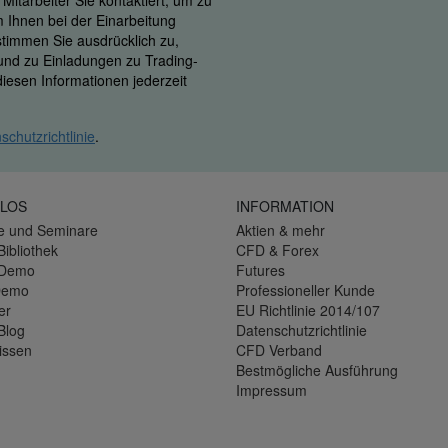
itarbeiter Sie kontaktiert, um zu
m Ihnen bei der Einarbeitung
 stimmen Sie ausdrücklich zu,
 und zu Einladungen zu Trading-
iesen Informationen jederzeit
schutzrichtlinie
.
LOS
INFORMATION
e und Seminare
Aktien & mehr
Bibliothek
CFD & Forex
-Demo
Futures
Demo
Professioneller Kunde
er
EU Richtlinie 2014/107
Blog
Datenschutzrichtlinie
issen
CFD Verband
Bestmögliche Ausführung
Impressum