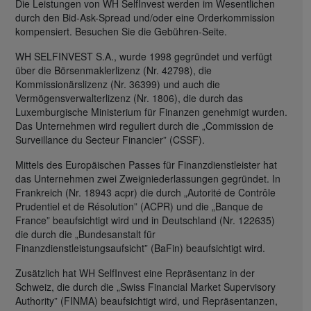
Die Leistungen von WH SelfInvest werden im Wesentlichen
durch den Bid-Ask-Spread und/oder eine Orderkommission
kompensiert. Besuchen Sie die Gebühren-Seite.
WH SELFINVEST S.A., wurde 1998 gegründet und verfügt
über die Börsenmaklerlizenz (Nr. 42798), die
Kommissionärslizenz (Nr. 36399) und auch die
Vermögensverwalterlizenz (Nr. 1806), die durch das
Luxemburgische Ministerium für Finanzen genehmigt wurden.
Das Unternehmen wird reguliert durch die „Commission de
Surveillance du Secteur Financier” (CSSF).
Mittels des Europäischen Passes für Finanzdienstleister hat
das Unternehmen zwei Zweigniederlassungen gegründet. In
Frankreich (Nr. 18943 acpr) die durch „Autorité de Contrôle
Prudentiel et de Résolution” (ACPR) und die „Banque de
France” beaufsichtigt wird und in Deutschland (Nr. 122635)
die durch die „Bundesanstalt für
Finanzdienstleistungsaufsicht” (BaFin) beaufsichtigt wird.
Zusätzlich hat WH SelfInvest eine Repräsentanz in der
Schweiz, die durch die „Swiss Financial Market Supervisory
Authority” (FINMA) beaufsichtigt wird, und Repräsentanzen,