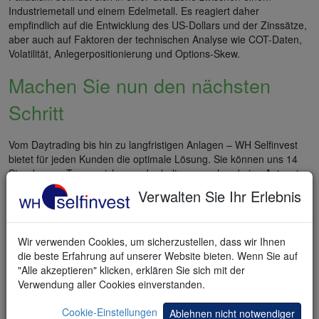
Industriemetall und einem Edelmetall. Es reagiert daher
empfindlich auf die Entwicklung des US-Dollars und der Zinssätze,
aber auch auf Faktoren der technischen Analyse wie COT-Daten,
Volatilität, Anlegerpositionierung und Options-Skew.
Machen Sie nun den nächsten
Schritt
Vom Daytrading bis hin zu langfristigen Anlagen – WH Selfinvest
bietet für jeden Kunden die optimale Lösung. Sie können uns 14
Stunden am Tag erreichen und erhalten umgehend eine Antwort.
Sechs Niederlassungen in Europa stehen für Sie bereit.
Verwalten Sie Ihr Erlebnis
Wir verwenden Cookies, um sicherzustellen, dass wir Ihnen
die beste Erfahrung auf unserer Website bieten. Wenn Sie auf
"Alle akzeptieren" klicken, erklären Sie sich mit der
Verwendung aller Cookies einverstanden.
Cookie-Einstellungen
Ablehnen nicht notwendiger