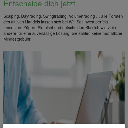
Entscheide dich jetzt
Scalping, Daytrading, Swingtrading, Volumetrading … alle Formen
des aktiven Handels lassen sich bei WH SelfInvest perfekt
umsetzen. Zögern Sie nicht und entscheiden Sie sich wie viele
andere für eine zuverlässige Lösung. Sie zahlen keine monatliche
Mindestgebühr.