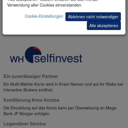
Verwendung aller Cookies einverstanden.
Cookie-Einstellungen
Ablehnen nicht notwendiger
Alle akzeptieren
Ein zuverlässiger Partner
Ein Multi-Märkte-Konto wird in Ihrem Namen und auf Ihr Risiko bei
Interactive Brokers eröffnet.
Kreditierung Ihres Kontos
Die Einzahlung auf das Konto kann per Überweisung an Mega-
Bank JP Morgan erfolgen.
Legendärer Service