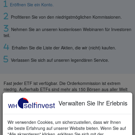
Eröffnen Sie ein Konto.
Profitieren Sie von den niedrigstmöglichen Kommissionen.
Nehmen Sie an unseren kostenlosen Webinaren für Investoren
teil.
Erhalten Sie die Liste der Aktien, die wir (nicht) kaufen.
Verlassen Sie sich auf unseren legendären Service.
Fast jeder ETF ist verfügbar. Die Orderkommission ist extrem
niedrig. Außerhalb ETFs sind mehr als 150 Börsen aus aller Welt
verfügbar. Depots können in verschiedenen Währungen geführt
werden.
Verwalten Sie Ihr Erlebnis
Ein Trio mit unschlagbarem Ruf
Wir verwenden Cookies, um sicherzustellen, dass wir Ihnen
die beste Erfahrung auf unserer Website bieten. Wenn Sie auf
"Alle akzeptieren" klicken, erklären Sie sich mit der