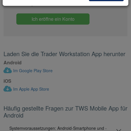
Legendärer Service.
Ich eröffne ein Konto
Laden Sie die Trader Workstation App herunter
Android
Im Google Play Store
iOS
Im Apple App Store
Häufig gestellte Fragen zur TWS Mobile App für
Android
Systemvoraussetzungen: Android-Smartphone und -