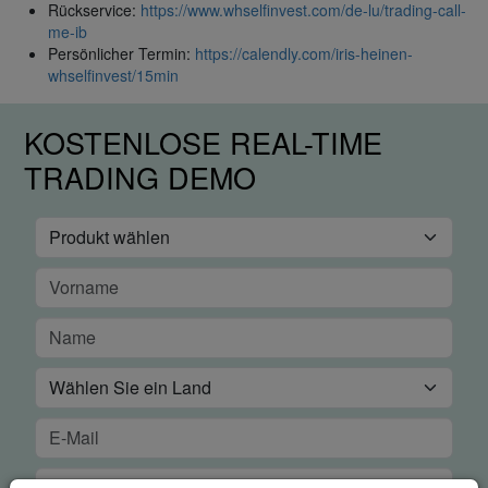
Rückservice:
https://www.whselfinvest.com/de-lu/trading-call-
me-ib
Persönlicher Termin:
https://calendly.com/iris-heinen-
whselfinvest/15min
KOSTENLOSE REAL-TIME
TRADING DEMO