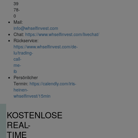
39
78-
0
Mail:
info@whselfinvest.com
Chat:
https://www.whselfinvest.com/livechat/
Rückservice:
https://www.whselfinvest.com/de-
lu/trading-
call-
me-
ib
Persönlicher
Termin:
https://calendly.com/iris-
heinen-
whselfinvest/15min
KOSTENLOSE
REAL-
TIME