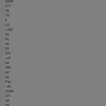
(0)69
271
39
78-
0
LU:
+352
42
80
42
83
CH:
+41
44
350
42
42
Fax:
+49
(0)69
271
39
78-