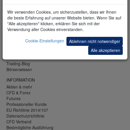
LU: +352 42 80 42 83
CH: +41 44 350 42 42
Wir verwenden Cookies, um sicherzustellen, dass wir Ihnen
Fax: +49 (0)69 271 39 78-99
die beste Erfahrung auf unserer Website bieten. Wenn Sie auf
"Alle akzeptieren" klicken, erklären Sie sich mit der
KOSTENLOS
Verwendung aller Cookies einverstanden.
Webinare und Seminare
Trading-Bibliothek
Cookie-Einstellungen
Ablehnen nicht notwendiger
Trading-Demo
Alle akzeptieren
Mobile-Demo
Newsletter
Trading-Blog
Börsenwissen
INFORMATION
Aktien & mehr
CFD & Forex
Futures
Professioneller Kunde
EU Richtlinie 2014/107
Datenschutzrichtlinie
CFD Verband
Bestmögliche Ausführung