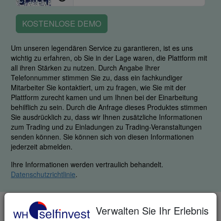
KOSTENLOSE DEMO
Um unseren legendären Service zu garantieren, ist es uns
wichtig zu erfahren, ob Sie in der Lage waren, die Plattform mit
all ihren Stärken zu nutzen. Durch Angabe Ihrer
Telefonnummer stimmen Sie zu, dass ein fachkundiger
Mitarbeiter Sie kontaktiert, um zu fragen, wie Sie mit der
Plattform zurecht kamen und um Ihnen bei der Einarbeitung
behilflich zu sein. Durch die Anfrage dieses Produktes stimmen
Sie ausdrücklich zu, dass wir Ihnen zusätzliche Informationen
zum Trading und zu Einladungen zu Trading-Veranstaltungen
senden können. Sie können sich von diesen Informationen
jederzeit abmelden.
Ihre Informationen werden vertraulich behandelt.
Datenschutzrichtlinie
.
Verwalten Sie Ihr Erlebnis
TELEFON & FAX
DE: +49 (0)69 271 39 78-0