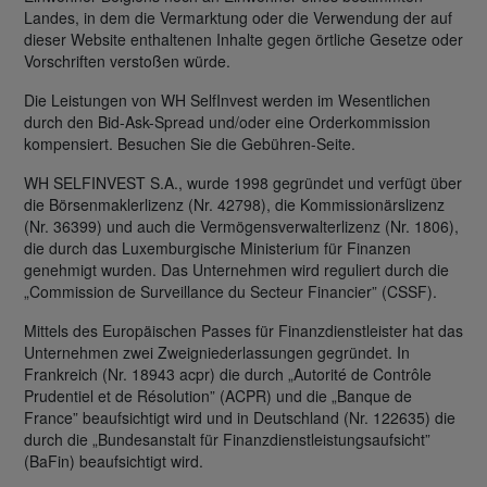
Landes, in dem die Vermarktung oder die Verwendung der auf
dieser Website enthaltenen Inhalte gegen örtliche Gesetze oder
Vorschriften verstoßen würde.
Die Leistungen von WH SelfInvest werden im Wesentlichen
durch den Bid-Ask-Spread und/oder eine Orderkommission
kompensiert. Besuchen Sie die Gebühren-Seite.
WH SELFINVEST S.A., wurde 1998 gegründet und verfügt über
die Börsenmaklerlizenz (Nr. 42798), die Kommissionärslizenz
(Nr. 36399) und auch die Vermögensverwalterlizenz (Nr. 1806),
die durch das Luxemburgische Ministerium für Finanzen
genehmigt wurden. Das Unternehmen wird reguliert durch die
„Commission de Surveillance du Secteur Financier” (CSSF).
Mittels des Europäischen Passes für Finanzdienstleister hat das
Unternehmen zwei Zweigniederlassungen gegründet. In
Frankreich (Nr. 18943 acpr) die durch „Autorité de Contrôle
Prudentiel et de Résolution” (ACPR) und die „Banque de
France” beaufsichtigt wird und in Deutschland (Nr. 122635) die
durch die „Bundesanstalt für Finanzdienstleistungsaufsicht”
(BaFin) beaufsichtigt wird.