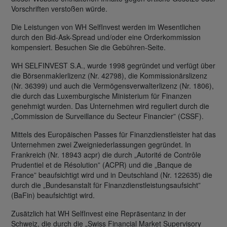
Vorschriften verstoßen würde.
Die Leistungen von WH SelfInvest werden im Wesentlichen
durch den Bid-Ask-Spread und/oder eine Orderkommission
kompensiert. Besuchen Sie die Gebühren-Seite.
WH SELFINVEST S.A., wurde 1998 gegründet und verfügt über
die Börsenmaklerlizenz (Nr. 42798), die Kommissionärslizenz
(Nr. 36399) und auch die Vermögensverwalterlizenz (Nr. 1806),
die durch das Luxemburgische Ministerium für Finanzen
genehmigt wurden. Das Unternehmen wird reguliert durch die
„Commission de Surveillance du Secteur Financier” (CSSF).
Mittels des Europäischen Passes für Finanzdienstleister hat das
Unternehmen zwei Zweigniederlassungen gegründet. In
Frankreich (Nr. 18943 acpr) die durch „Autorité de Contrôle
Prudentiel et de Résolution” (ACPR) und die „Banque de
France” beaufsichtigt wird und in Deutschland (Nr. 122635) die
durch die „Bundesanstalt für Finanzdienstleistungsaufsicht”
(BaFin) beaufsichtigt wird.
Zusätzlich hat WH SelfInvest eine Repräsentanz in der
Schweiz, die durch die „Swiss Financial Market Supervisory