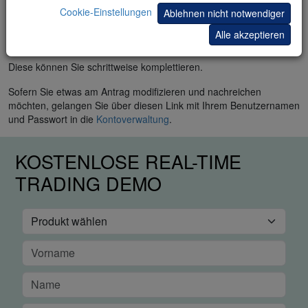
Cookie-Einstellungen
Ablehnen nicht notwendiger
Nach dem Einreichen des Kontoantrags wird Ihnen die Liste der
ausstehenden Informationen und benötigten Dokumente als
Alle akzeptieren
„Antragstatus“ angezeigt.
Diese können Sie schrittweise komplettieren.
Sofern Sie etwas am Antrag modifizieren und nachreichen
möchten, gelangen Sie über diesen Link mit Ihrem Benutzernamen
und Passwort in die
Kontoverwaltung
.
KOSTENLOSE REAL-TIME
TRADING DEMO