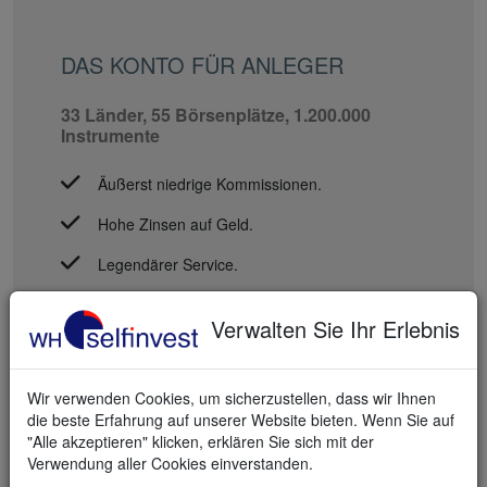
DAS KONTO FÜR ANLEGER
33 Länder, 55 Börsenplätze, 1.200.000
Instrumente
Äußerst niedrige Kommissionen.
Hohe Zinsen auf Geld.
Legendärer Service.
Ich eröffne ein Konto
Verwalten Sie Ihr Erlebnis
Wir verwenden Cookies, um sicherzustellen, dass wir Ihnen
die beste Erfahrung auf unserer Website bieten. Wenn Sie auf
"Alle akzeptieren" klicken, erklären Sie sich mit der
Wie geht es mit dem Multi-Märkte-Depot
Verwendung aller Cookies einverstanden.
weiter?