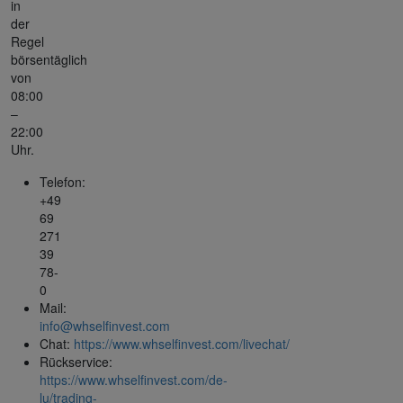
in
der
Regel
börsentäglich
von
08:00
–
22:00
Uhr.
Telefon:
+49
69
271
39
78-
0
Mail:
info@whselfinvest.com
Chat:
https://www.whselfinvest.com/livechat/
Rückservice:
https://www.whselfinvest.com/de-
lu/trading-