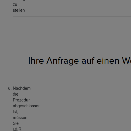
zu
stellen
Nachdem
die
Prozedur
abgeschlossen
ist,
müssen
Sie
i.d.R.