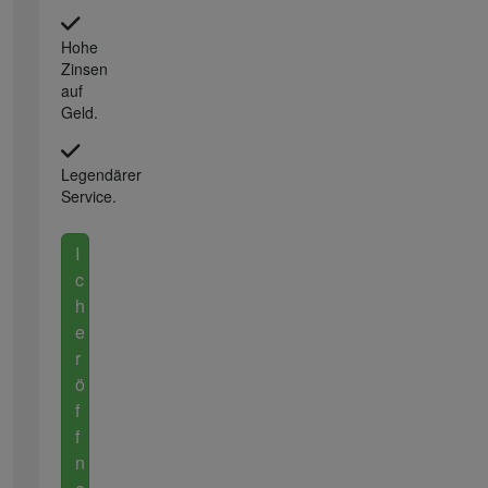
Hohe
Zinsen
auf
Geld.
Legendärer
Service.
I
c
h
e
r
ö
f
f
n