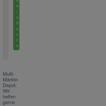
e
e
i
n
K
o
n
t
o
Multi-
Märkte-
Depot:
Wir
helfen
gerne