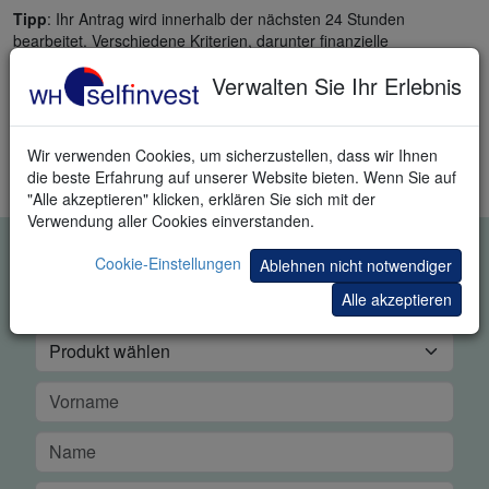
Tipp
: Ihr Antrag wird innerhalb der nächsten 24 Stunden
bearbeitet. Verschiedene Kriterien, darunter finanzielle
Informationen, Anlageerfahrung und Ziele, werden gesammelt, um
Verwalten Sie Ihr Erlebnis
Ihr finanzielles Profil zu erstellen. Dies kann ein entscheidender
Faktor für die Erteilung von Handelsberechtigungen für das
betreffende Konto sein.
Wir verwenden Cookies, um sicherzustellen, dass wir Ihnen
Tipp
: Die Zulassungsvoraussetzungen für Produkte werden nicht
die beste Erfahrung auf unserer Website bieten. Wenn Sie auf
offengelegt.
"Alle akzeptieren" klicken, erklären Sie sich mit der
Verwendung aller Cookies einverstanden.
KOSTENLOSE REAL-TIME
Cookie-Einstellungen
Ablehnen nicht notwendiger
TRADING DEMO
Alle akzeptieren