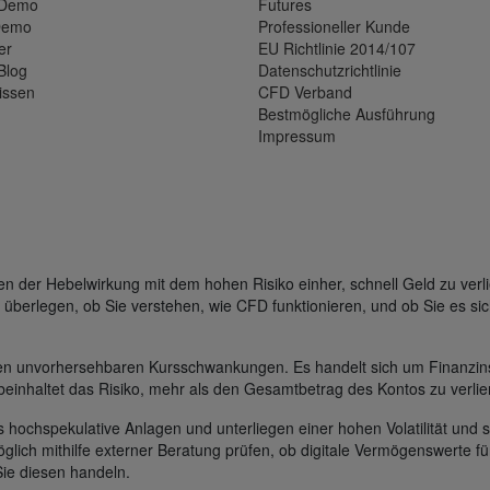
-Demo
Futures
Demo
Professioneller Kunde
er
EU Richtlinie 2014/107
Blog
Datenschutzrichtlinie
issen
CFD Verband
Bestmögliche Ausführung
Impressum
der Hebelwirkung mit dem hohen Risiko einher, schnell Geld zu verli
 überlegen, ob Sie verstehen, wie CFD funktionieren, und ob Sie es sic
gen unvorhersehbaren Kursschwankungen. Es handelt sich um Finanzin
beinhaltet das Risiko, mehr als den Gesamtbetrag des Kontos zu verlie
s hochspekulative Anlagen und unterliegen einer hohen Volatilität und s
glich mithilfe externer Beratung prüfen, ob digitale Vermögenswerte für
Sie diesen handeln.