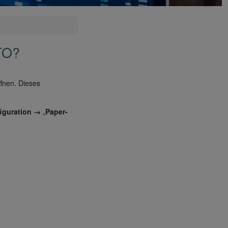
TO?
ffnen. Dieses
iguration →
„
Paper-