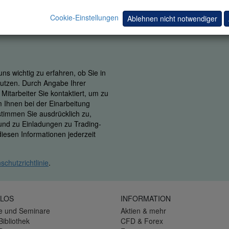
Cookie-Einstellungen
Ablehnen nicht notwendiger
ns wichtig zu erfahren, ob Sie in
 nutzen. Durch Angabe Ihrer
itarbeiter Sie kontaktiert, um zu
m Ihnen bei der Einarbeitung
 stimmen Sie ausdrücklich zu,
 und zu Einladungen zu Trading-
iesen Informationen jederzeit
schutzrichtlinie
.
LOS
INFORMATION
e und Seminare
Aktien & mehr
Bibliothek
CFD & Forex