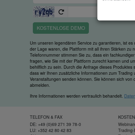
KOSTENLOSE DEMO
Um unseren legendären Service zu garantieren, ist es u
der Lage waren, die Plattform mit all ihren Stärken zu
Telefonnummer stimmen Sie zu, dass ein fachkundiger M
fragen, wie Sie mit der Plattform zurecht kamen und u
behilflich zu sein. Durch die Anfrage dieses Produktes
dass wir Ihnen zusätzliche Informationen zum Trading
Veranstaltungen senden können. Sie können sich von d
abmelden.
Ihre Informationen werden vertraulich behandelt.
Daten
TELEFON & FAX
KOSTEN
DE: +49 (0)69 271 39 78-0
Webinar
LU: +352 42 80 42 83
Trading-