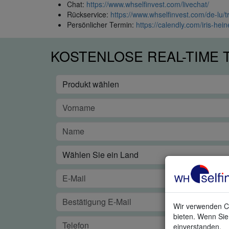
Chat:
https://www.whselfinvest.com/livechat/
Rückservice:
https://www.whselfinvest.com/de-lu/t
Persönlicher Termin:
https://calendly.com/iris-hei
KOSTENLOSE REAL-TIME
Wir verwenden Co
bieten. Wenn Sie 
einverstanden.