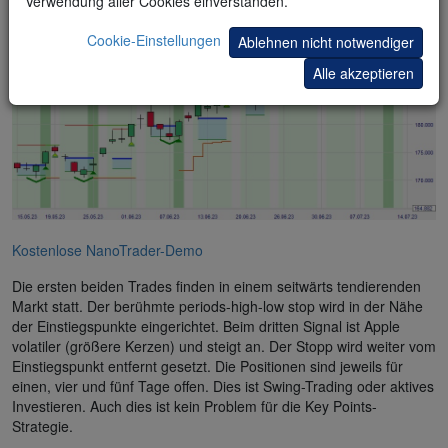
Verwendung aller Cookies einverstanden.
Cookie-Einstellungen
Ablehnen nicht notwendiger
Alle akzeptieren
Kostenlose NanoTrader-Demo
Die ersten beiden Trades finden in einem seitwärts tendierenden
Markt statt. Der berühmte periods-high-low stop wird in der Nähe
der Einstiegspunkte eingerichtet. Beim dritten Signal ist Apple
volatiler (größere Kerzen) und steigt an. Der Stopp wird weiter vom
Einstiegspunkt entfernt gesetzt. Die Positionen sind jeweils für
einen, vier und fünf Tage offen. Dies ist Swing-Trading oder aktives
Investieren. Auch dies ist kein Problem für die Key Points-
Strategie.