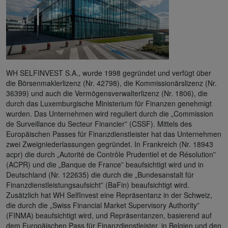
WH SELFINVEST S.A., wurde 1998 gegründet und verfügt über
die Börsenmaklerlizenz (Nr. 42798), die Kommissionärslizenz (Nr.
36399) und auch die Vermögensverwalterlizenz (Nr. 1806), die
durch das Luxemburgische Ministerium für Finanzen genehmigt
wurden. Das Unternehmen wird reguliert durch die „Commission
de Surveillance du Secteur Financier” (CSSF). Mittels des
Europäischen Passes für Finanzdienstleister hat das Unternehmen
zwei Zweigniederlassungen gegründet. In Frankreich (Nr. 18943
acpr) die durch „Autorité de Contrôle Prudentiel et de Résolution”
(ACPR) und die „Banque de France” beaufsichtigt wird und in
Deutschland (Nr. 122635) die durch die „Bundesanstalt für
Finanzdienstleistungsaufsicht” (BaFin) beaufsichtigt wird.
Zusätzlich hat WH SelfInvest eine Repräsentanz in der Schweiz,
die durch die „Swiss Financial Market Supervisory Authority”
(FINMA) beaufsichtigt wird, und Repräsentanzen, basierend auf
dem Europäischen Pass für Finanzdienstleister, in Belgien und den