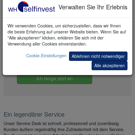
Verwalten Sie Ihr Erlebnis
EIN FUTURES-KONTO ERÖFFNEN
Wir verwenden Cookies, um sicherzustellen, dass wir Ihnen
Schnelle und einfache Kontoeröffnung
die beste Erfahrung auf unserer Website bieten. Wenn Sie auf
"Alle akzeptieren" klicken, erklären Sie sich mit der
All-Inclusive-Rabattpakete
Verwendung aller Cookies einverstanden.
100 kostenlose Trading-Strategien und Signale
Cookie-Einstellungen
Ablehnen nicht notwendiger
Kopieren Sie die besten Trader
Alle akzeptieren
Ich fange jetzt an
Ein legendärer Service
Unser Service Desk ist schnell, professionell und zuverlässig.
Kunden äußern regelmäßig ihre Zufriedenheit mit dem Service.