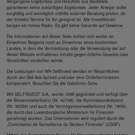
Vergangene Ergebnisse und Resultate aus Backtests
garantieren keine zukünftigen Ergebnisse. Jeder Anleger sollte
sorgfältig und womöglich mithilfe externer Beratung prüfen, ob
der Investui Service für ihn geeignet ist. Alle Investitionen
bergen ein hohes Risiko. Es gibt keine Garantie auf Gewinne.
Die Informationen auf dieser Seite richten sich weder an
Einwohner Belgiens noch an Einwohner eines bestimmten
Landes, in dem die Vermarktung oder die Verwendung der auf
dieser Website enthaltenen Inhalte gegen örtliche Gesetze oder
Vorschriften verstoßen würde.
Die Leistungen von WH SelfInvest werden im Wesentlichen
durch den Bid-Ask-Spread und/oder eine Orderkommission
kompensiert. Besuchen Sie die Gebühren-Seite.
WH SELFINVEST S.A., wurde 1998 gegründet und verfügt über
die Börsenmaklerlizenz (Nr. 42798), die Kommissionärslizenz
(Nr. 36399) und auch die Vermögensverwalterlizenz (Nr. 1806),
die durch das Luxemburgische Ministerium für Finanzen
genehmigt wurden. Das Unternehmen wird reguliert durch die
„Commission de Surveillance du Secteur Financier” (CSSF).
Mittels des Europäischen Passes für Finanzdienstleister hat das