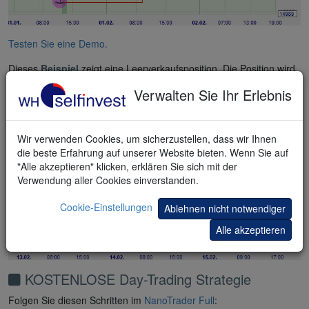
Testen Sie eine Demo.
Dieses
Beispiel
zeigt eine Leerverkaufsposition. Die Position wird
mit einem Gewinn geschlossen, wenn der Marktpreis die Perioden-
Verwalten Sie Ihr Erlebnis
Hoch-Tief-Stopp-Order berührt.
Wir verwenden Cookies, um sicherzustellen, dass wir Ihnen
die beste Erfahrung auf unserer Website bieten. Wenn Sie auf
"Alle akzeptieren" klicken, erklären Sie sich mit der
Verwendung aller Cookies einverstanden.
Cookie-Einstellungen
Ablehnen nicht notwendiger
Alle akzeptieren
KOSTENLOSE Day-Trading Strategie
Folgen Sie diesen Schritten im
NanoTrader Full
: