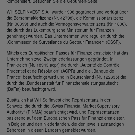
kompensiert. Besuchen Sie die Gebühren-Seite.
WH SELFINVEST S.A., wurde 1998 gegründet und verfügt über
die Börsenmaklerlizenz (Nr. 42798), die Kommissionärslizenz
(Nr. 36399) und auch die Vermögensverwalterlizenz (Nr. 1806),
die durch das Luxemburgische Ministerium für Finanzen
genehmigt wurden. Das Unternehmen wird reguliert durch die
„Commission de Surveillance du Secteur Financier” (CSSF).
Mittels des Europäischen Passes für Finanzdienstleister hat das
Unternehmen zwei Zweigniederlassungen gegründet. In
Frankreich (Nr. 18943 acpr) die durch „Autorité de Contrôle
Prudentiel et de Résolution” (ACPR) und die „Banque de
France” beaufsichtigt wird und in Deutschland (Nr. 122635) die
durch die „Bundesanstalt für Finanzdienstleistungsaufsicht”
(BaFin) beaufsichtigt wird.
Zusätzlich hat WH SelfInvest eine Repräsentanz in der
Schweiz, die durch die „Swiss Financial Market Supervisory
Authority” (FINMA) beaufsichtigt wird, und Repräsentanzen,
basierend auf dem Europäischen Pass für Finanzdienstleister,
in Belgien und den Niederlanden, die den jeweils zuständigen
Behörden in diesen Ländern gemeldet wurden.