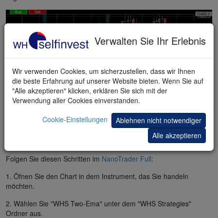
Verwalten Sie Ihr Erlebnis
Wir verwenden Cookies, um sicherzustellen, dass wir Ihnen
die beste Erfahrung auf unserer Website bieten. Wenn Sie auf
"Alle akzeptieren" klicken, erklären Sie sich mit der
Verwendung aller Cookies einverstanden.
Cookie-Einstellungen
Ablehnen nicht notwendiger
KOSTENLOSE Demo
Alle akzeptieren
KOSTENLOSE Day-Trading Strategie
Folgen Sie diesen Schritten im
NanoTrader Full
:
1. Öfnen Sie den Chart in dem Instrument, das Sie handeln
möchten.
2. Wählen Sie "WHS Two-Ema" unter dem "WHS Strategies"
Ordner aus.