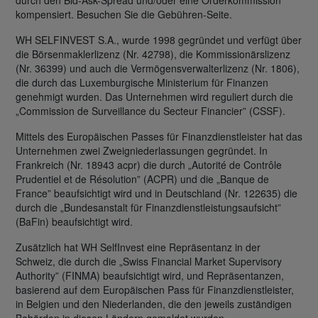
durch den Bid-Ask-Spread und/oder eine Orderkommission
kompensiert. Besuchen Sie die Gebühren-Seite.
WH SELFINVEST S.A., wurde 1998 gegründet und verfügt über
die Börsenmaklerlizenz (Nr. 42798), die Kommissionärslizenz
(Nr. 36399) und auch die Vermögensverwalterlizenz (Nr. 1806),
die durch das Luxemburgische Ministerium für Finanzen
genehmigt wurden. Das Unternehmen wird reguliert durch die
„Commission de Surveillance du Secteur Financier” (CSSF).
Mittels des Europäischen Passes für Finanzdienstleister hat das
Unternehmen zwei Zweigniederlassungen gegründet. In
Frankreich (Nr. 18943 acpr) die durch „Autorité de Contrôle
Prudentiel et de Résolution” (ACPR) und die „Banque de
France” beaufsichtigt wird und in Deutschland (Nr. 122635) die
durch die „Bundesanstalt für Finanzdienstleistungsaufsicht”
(BaFin) beaufsichtigt wird.
Zusätzlich hat WH SelfInvest eine Repräsentanz in der
Schweiz, die durch die „Swiss Financial Market Supervisory
Authority” (FINMA) beaufsichtigt wird, und Repräsentanzen,
basierend auf dem Europäischen Pass für Finanzdienstleister,
in Belgien und den Niederlanden, die den jeweils zuständigen