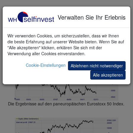
Verwalten Sie Ihr Erlebnis
Wir verwenden Cookies, um sicherzustellen, dass wir Ihnen
die beste Erfahrung auf unserer Website bieten. Wenn Sie auf
"Alle akzeptieren" klicken, erklären Sie sich mit der
Die Ergebnisse auf den niederländischen AEX Index.
Verwendung aller Cookies einverstanden.
Cookie-Einstellungen
Ablehnen nicht notwendiger
Alle akzeptieren
Die Ergebnisse auf den paneuropäischen Eurostoxx 50 Index.