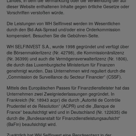
Landes, in dem die Vermarktung oder die Verwendung der auf
dieser Website enthaltenen Inhalte gegen örtliche Gesetze oder
Vorschriften verstoßen würde.
Die Leistungen von WH SelfInvest werden im Wesentlichen
durch den Bid-Ask-Spread und/oder eine Orderkommission
kompensiert. Besuchen Sie die Gebühren-Seite.
WH SELFINVEST S.A., wurde 1998 gegründet und verfügt über
die Börsenmaklerlizenz (Nr. 42798), die Kommissionärslizenz
(Nr. 36399) und auch die Vermögensverwalterlizenz (Nr. 1806),
die durch das Luxemburgische Ministerium für Finanzen
genehmigt wurden. Das Unternehmen wird reguliert durch die
„Commission de Surveillance du Secteur Financier” (CSSF).
Mittels des Europäischen Passes für Finanzdienstleister hat das
Unternehmen zwei Zweigniederlassungen gegründet. In
Frankreich (Nr. 18943 acpr) die durch „Autorité de Contrôle
Prudentiel et de Résolution” (ACPR) und die „Banque de
France” beaufsichtigt wird und in Deutschland (Nr. 122635) die
durch die „Bundesanstalt für Finanzdienstleistungsaufsicht”
(BaFin) beaufsichtigt wird.
Zusätzlich hat WH SelfInvest eine Repräsentanz in der