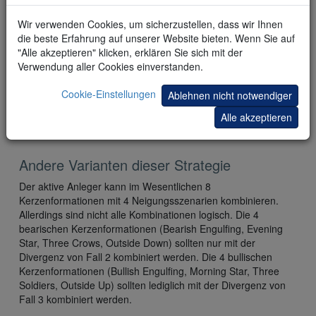
Wir verwenden Cookies, um sicherzustellen, dass wir Ihnen
die beste Erfahrung auf unserer Website bieten. Wenn Sie auf
"Alle akzeptieren" klicken, erklären Sie sich mit der
Verwendung aller Cookies einverstanden.
Cookie-Einstellungen
Ablehnen nicht notwendiger
Alle akzeptieren
In diesem
Beispiel
wurde das Profit Target (grüne Linie)
erreicht.
Andere Varianten dieser Strategie
Der aktive Anleger kann im Wesentlichen 8
Kerzenformationen mit 4 Neigungsszenarien kombinieren.
Allerdings sind nicht alle Kombinationen logisch. Die 4
bearischen Kerzenformationen (Bearish Engulfing, Evening
Star, Three Crows, Outside Down) sollten nur mit der
Divergenz von Fall 2 kombiniert werden. Die 4 bullischen
Kerzenformationen (Bullish Engulfing, Morning Star, Three
Soldiers, Outside Up) sollten lediglich mit der Divergenz von
Fall 3 kombiniert werden.