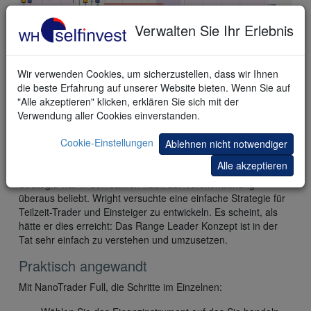
Verwalten Sie Ihr Erlebnis
Dieses
Beispiel
zeigt eine Long Position, die nach dem
Auftreten eines Bullishen Range Leaders eingenommen
Wir verwenden Cookies, um sicherzustellen, dass wir Ihnen
wurde. Weder Stop noch Target wurden erreicht, also wurde
die beste Erfahrung auf unserer Website bieten. Wenn Sie auf
die Position zum Marktschluss glattgestellt.
"Alle akzeptieren" klicken, erklären Sie sich mit der
Verwendung aller Cookies einverstanden.
Fazit
Cookie-Einstellungen
Ablehnen nicht notwendiger
Die Range Leader Strategie wurde von Charlie F. Wright in
Alle akzeptieren
seinem Buch 'Trading as a Business' vorgestellt. Diese
Strategie war in den Jahren nach der Veröffentlichung
überaus beliebt. Wright versuchte eine einfache Strategie für
Teilzeit-Trader und Einsteiger zu entwickeln. Es scheint, als
hätte er dies erreicht: Das Range Leader Konzept ist in der
Tat sehr einfach zu verstehen und umzusetzen.
Praktisch angewandt
Mit NanoTrader Full, die Schritte im Einzelnen: