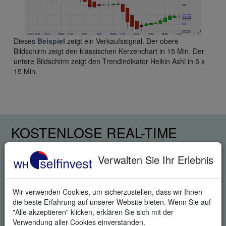
Dieses
Beispiel
zeigt ein Verkaufssignal. Der obere
Bildschirm zeigt den klassischen Kerzenchart in 15 Min. Der
untere Bildschirm zeigt den Trendindikator Heikin Ashi in 5 x
15 Min.
KOSTENLOSE REAL-TIME
TRADING DEMO
Verwalten Sie Ihr Erlebnis
Wir verwenden Cookies, um sicherzustellen, dass wir Ihnen
die beste Erfahrung auf unserer Website bieten. Wenn Sie auf
"Alle akzeptieren" klicken, erklären Sie sich mit der
Verwendung aller Cookies einverstanden.